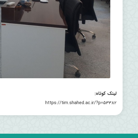
لینک کوتاه:
https://tim.shahed.ac.ir/?p=53382