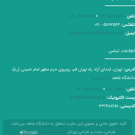
تلفن
:
51213560 - 021
+
51213565 - 021
تلفکس:
51213564 - 021
ایمیل:
publicrelation@shahed.ac.ir
اطلاعات تماس
آدرس:
تهران، ابتدای آزاد راه تهران قم، روبروی حرم مطهر امام خمینی (ره)،
دانشگاه شاهد
(مسیریابی)
تلفن:
51210 - 021
+
55228800 - 021
پست الکترونیک:
info@shahed.ac.ir
کدپستی:
3319118651
کلیه حقوق مادی و معنوی این سایت متعلق به دانشگاه شاهد می‌باشد.
طراحی سایت و طراحی پورتال
شرکت داده‌ورزان