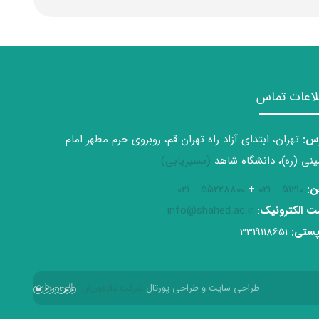
لاعات تماس
س:
تهران، ابتدای آزاد راه تهران قم، روبروی حرم مطهر امام
نی (ره)، دانشگاه شاهد
(مسیریابی)
ن:
51210 - 021
+
55228800 - 021
 الکترونیک:
info@shahed.ac.ir
ستی:
3319118651
طراحی سایت و طراحی پورتال
شرکت داده‌ورزان