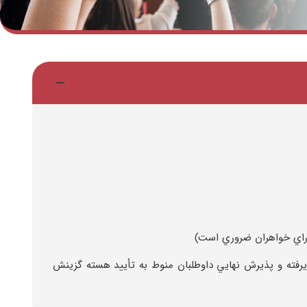
 براي خواهران ضروري است)
فته و پذيرش نهايي داوطلبان منوط به تأييد هسته گزينش