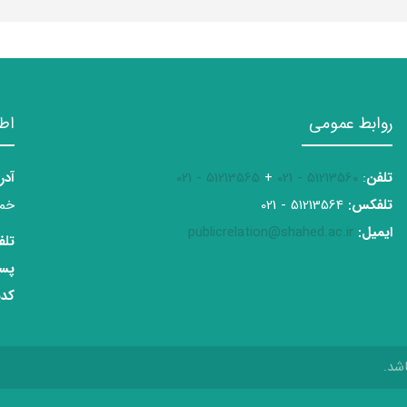
روابط عمومی
اط
تلفن
:
51213560 - 021
+
51213565 - 021
آدر
تلفکس:
51213564 - 021
خمی
ایمیل:
publicrelation@shahed.ac.ir
تلف
پست
کدپ
شد.