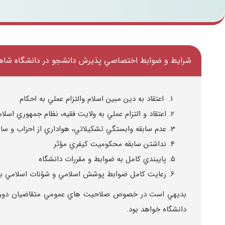
شرايط و ضوابط اختصاصي پذيرش دانشجو در دانشگاه شاه
اعتقاد به دين مبين اسلام والتزام عملي به احكام
اعتقاد و التزام عملي به ولايت فقيه، نظام جمهوري اسل
عدم سابقه وابستگي تشكيلاتي، هواداري از احزاب و ساز
نداشتن سابقه محكوميت كيفري مؤثر
پايبندي كامل به ضوابط و مقررات دانشگاه
رعايت كامل ضوابط پوشش اسلامي و شؤنات اسلامي براي 
بديهي است در خصوص صلاحيت هاي عمومي متقاضيان دوره و ا
دانشگاه خواهد بود.