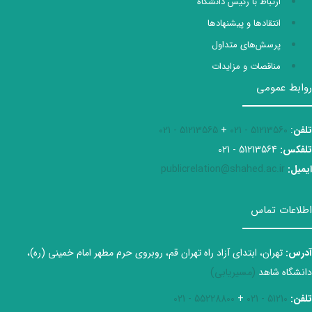
ارتباط با رئیس دانشگاه
انتقادها و پیشنهادها
پرسش‌های متداول
مناقصات و مزایدات
روابط عمومی
تلفن
:
51213560 - 021
+
51213565 - 021
تلفکس:
51213564 - 021
ایمیل:
publicrelation@shahed.ac.ir
اطلاعات تماس
آدرس:
تهران، ابتدای آزاد راه تهران قم، روبروی حرم مطهر امام خمینی (ره)،
دانشگاه شاهد
(مسیریابی)
تلفن:
51210 - 021
+
55228800 - 021