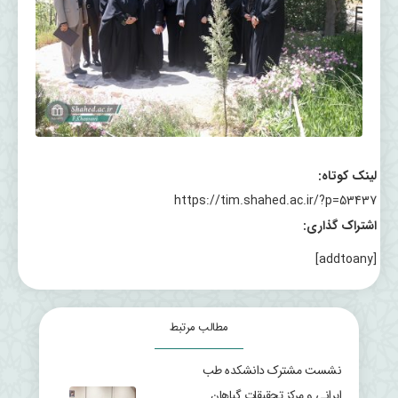
لینک کوتاه:
https://tim.shahed.ac.ir/?p=53437
اشتراک گذاری:
[addtoany]
مطالب مرتبط
نشست مشترک دانشکده طب
ایرانی و مرکز تحقیقات گیاهان