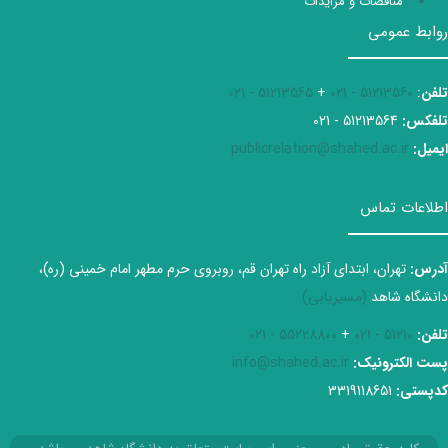
مناقصات و مزایدات
روابط عمومی
تلفن
:
51213560 - 021
+
51213565 - 021
تلفکس:
51213564 - 021
ایمیل:
publicrelation@shahed.ac.ir
اطلاعات تماس
آدرس:
تهران، ابتدای آزاد راه تهران قم، روبروی حرم مطهر امام خمینی (ره)،
دانشگاه شاهد
(مسیریابی)
تلفن:
51210 - 021
+
55228800 - 021
پست الکترونیک:
info@shahed.ac.ir
کدپستی:
3319118651