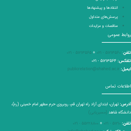
انتقادها و پیشنهادها
پرسش‌های متداول
مناقصات و مزایدات
روابط عمومی
تلفن
:
51213560 - 021
+
51213565 - 021
تلفکس:
51213564 - 021
ایمیل:
publicrelation@shahed.ac.ir
اطلاعات تماس
آدرس:
تهران، ابتدای آزاد راه تهران قم، روبروی حرم مطهر امام خمینی (ره)،
دانشگاه شاهد
(مسیریابی)
تلفن:
51210 - 021
+
55228800 - 021