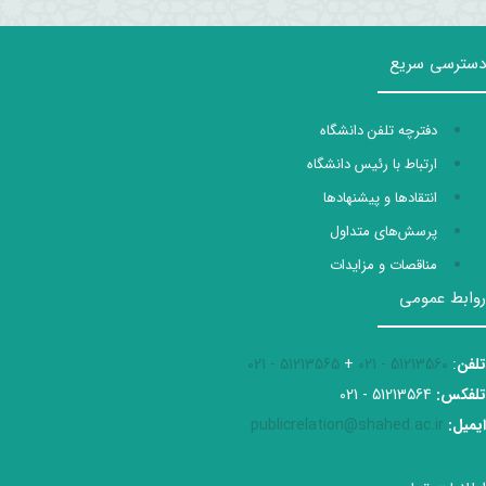
دسترسی سریع
دفترچه تلفن دانشگاه
ارتباط با رئیس دانشگاه
انتقادها و پیشنهادها
پرسش‌های متداول
مناقصات و مزایدات
روابط عمومی
تلفن
:
51213560 - 021
+
51213565 - 021
تلفکس:
51213564 - 021
ایمیل:
publicrelation@shahed.ac.ir