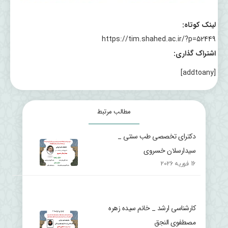
لینک کوتاه:
https://tim.shahed.ac.ir/?p=52449
اشتراک گذاری:
[addtoany]
مطالب مرتبط
دکترای تخصصی طب سنتی _
سیدارسلان خسروی
16 فوریه 2026
کارشناسی ارشد _ خانم سیده زهره
مصطفوی النجق