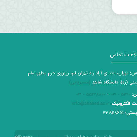
لاعات تماس
س:
تهران، ابتدای آزاد راه تهران قم، روبروی حرم مطهر امام
نی (ره)، دانشگاه شاهد
(مسیریابی)
ن:
51210 - 021
+
55228800 - 021
 الکترونیک:
info@shahed.ac.ir
ستی:
3319118651
طراحی سایت و طراحی پورتال
شرکت داده‌ورزان