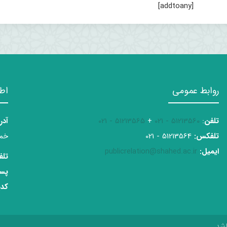
[addtoany]
روابط عمومی
اط
تلفن
:
51213560 - 021
+
51213565 - 021
آدر
تلفکس:
51213564 - 021
خمی
ایمیل:
publicrelation@shahed.ac.ir
تلف
پست
کدپ
شد.