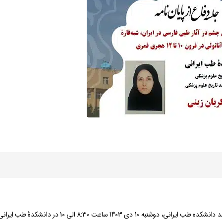
، دانشجوی کارشناسی ارشد دانشکده طب ایرانی، دوشنبه 10 دی 1403 ساعت 8:30 الی 10 در د